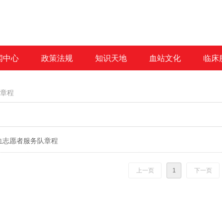
闻中心
政策法规
知识天地
血站文化
临床
章程
血志愿者服务队章程
上一页
1
下一页