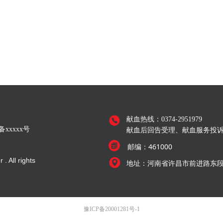
献血热线：0374-2951979
备xxxxx号
献血后回告受理、献血服务投诉：03
461000
邮编：
. All rights
河南省许昌市前进路东
地址：
豫ICP备20001281号-1