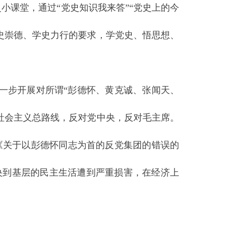
小课堂，通过“党史知识我来答”“党史上的今
史崇德、学史力行的要求，学党史、悟思想、
会进一步开展对所谓“彭德怀、黄克诚、张闻天、
社会主义总路线，反对党中央，反对毛主席。
《关于以彭德怀同志为首的反党集团的错误的
央到基层的民主生活遭到严重损害，在经济上