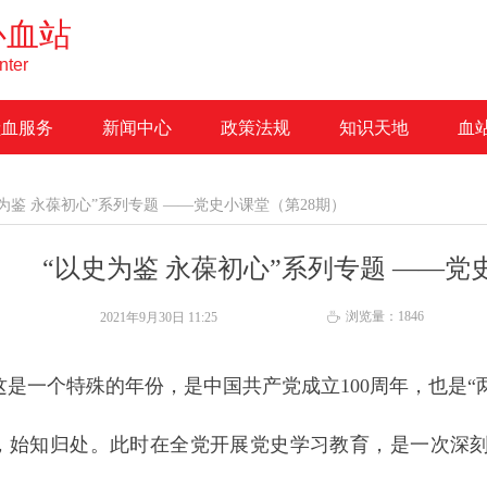
心血站
nter
献血服务
新闻中心
政策法规
知识天地
血
为鉴 永葆初心”系列专题 ——党史小课堂（第28期）
“以史为鉴 永葆初心”系列专题 ——党
浏览量：
1846
2021年9月30日
11:25
ꄘ
，这是一个特殊的年份，是中国共产党成立100周年，也是
，始知归处。此时在全党开展党史学习教育，是一次深