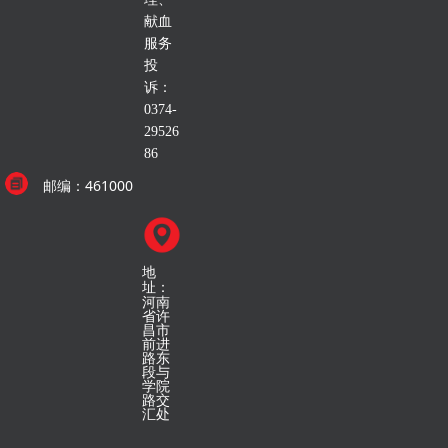
献血
服务
投
诉：
0374-
29526
86
461000
邮编：
地
址：
河南
省许
昌市
前进
路东
段与
学院
路交
汇处