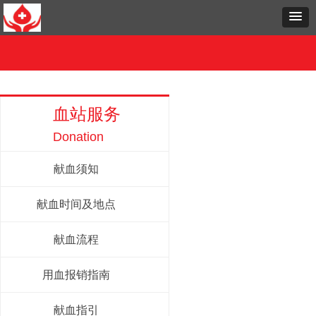
首页
血站介绍
献血服务
新闻中心
政策法规
知识天地
血站文化
临床服务
科研教育
党群建设
志
血站服务
Donation
献血须知
献血时间及地点
献血流程
用血报销指南
献血指引