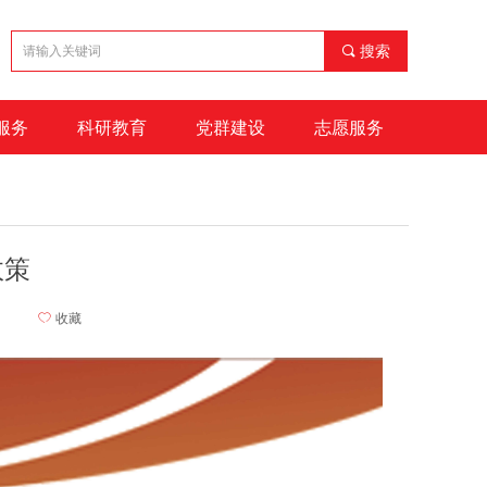
끠
搜索
服务
科研教育
党群建设
志愿服务
政策
ꄀ
收藏