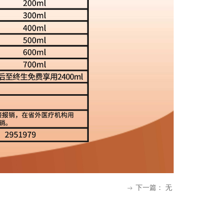
下一篇：
无
ꁹ